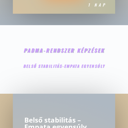
1 NAP
PADMA-RENDSZER KÉPZÉSEK
BELSŐ STABILITÁS-EMPATA EGYENSÚLY
Belső stabilitás –
Empata egyensúly