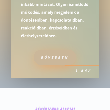
inkább mintázat. Olyan ismétlődő
működés, amely megjelenik a
döntéseidben, kapcsolataidban,
reakcióidban, érzéseidben és
élethelyzeteidben.
BŐVEBBEN
1 NAP
SÁMÁNIZMUS ALAPJAI