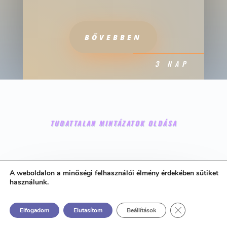
BŐVEBBEN
3 NAP
TUDATTALAN MINTÁZATOK OLDÁSA
A weboldalon a minőségi felhasználói élmény érdekében sütiket
használunk.
Tudattalan mintázatok
Close GDPR Co
Elfogadom
Elutasítom
Beállítások
oldása