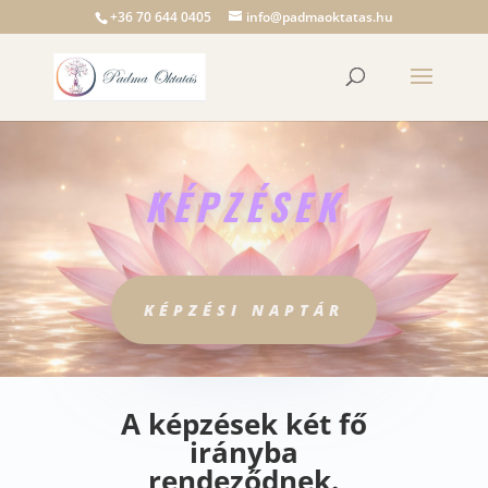
+36 70 644 0405
info@padmaoktatas.hu
KÉPZÉSEK
KÉPZÉSI NAPTÁR
A képzések két fő
irányba
rendeződnek.