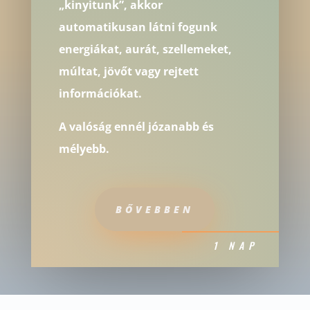
„kinyitunk”, akkor
automatikusan látni fogunk
energiákat, aurát, szellemeket,
múltat, jövőt vagy rejtett
információkat.
A valóság ennél józanabb és
mélyebb.
BŐVEBBEN
1 NAP