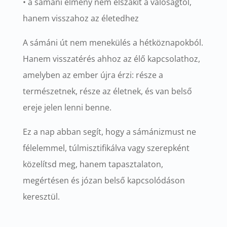
• a sámáni élmény nem elszakít a valóságtól,
hanem visszahoz az életedhez
A sámáni út nem menekülés a hétköznapokból.
Hanem visszatérés ahhoz az élő kapcsolathoz,
amelyben az ember újra érzi: része a
természetnek, része az életnek, és van belső
ereje jelen lenni benne.
Ez a nap abban segít, hogy a sámánizmust ne
félelemmel, túlmisztifikálva vagy szerepként
közelítsd meg, hanem tapasztalaton,
megértésen és józan belső kapcsolódáson
keresztül.