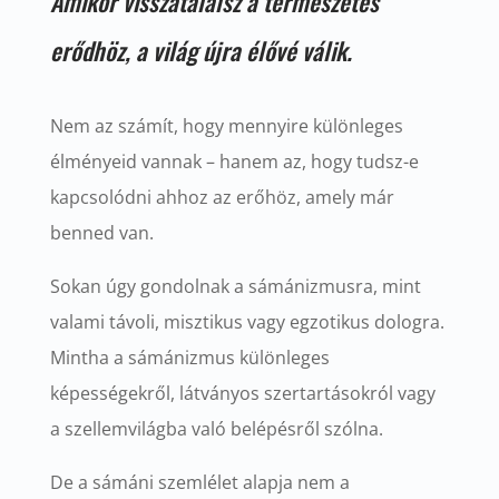
Amikor visszatalálsz a természetes
erődhöz, a világ újra élővé válik.
Nem az számít, hogy mennyire különleges
élményeid vannak – hanem az, hogy tudsz-e
kapcsolódni ahhoz az erőhöz, amely már
benned van.
Sokan úgy gondolnak a sámánizmusra, mint
valami távoli, misztikus vagy egzotikus dologra.
Mintha a sámánizmus különleges
képességekről, látványos szertartásokról vagy
a szellemvilágba való belépésről szólna.
De a sámáni szemlélet alapja nem a