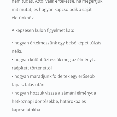
nem tudás. Attól válik értékessé, ha megértjük,
mit mutat, és hogyan kapcsolódik a saját
életünkhöz.
A képzésen külön figyelmet kap:
• hogyan értelmezzünk egy belső képet túlzás
nélkül
• hogyan különböztessük meg az élményt a
ráépített történettől
• hogyan maradjunk földeltek egy erősebb
tapasztalás után
• hogyan hozzuk vissza a sámáni élményt a
hétköznapi döntésekbe, határokba és
kapcsolatokba