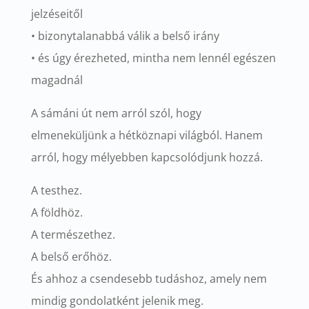
jelzéseitől
• bizonytalanabbá válik a belső irány
• és úgy érezheted, mintha nem lennél egészen
magadnál
A sámáni út nem arról szól, hogy
elmeneküljünk a hétköznapi világból. Hanem
arról, hogy mélyebben kapcsolódjunk hozzá.
A testhez.
A földhöz.
A természethez.
A belső erőhöz.
És ahhoz a csendesebb tudáshoz, amely nem
mindig gondolatként jelenik meg.