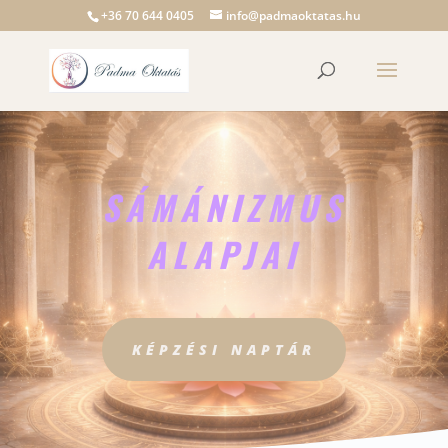
+36 70 644 0405
info@padmaoktatas.hu
SÁMÁNIZMUS
ALAPJAI
KÉPZÉSI NAPTÁR