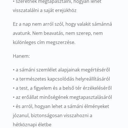
• szeretnék megtapasztalni, hogyan lehet
visszatalálni a saját erejükhöz
Ez a nap nem arról szól, hogy valakit sámánná
avatunk. Nem beavatás, nem szerep, nem
különleges cím megszerzése.
Hanem:
• a sámáni szemlélet alapjainak megértéséről
• a természetes kapcsolódás helyreállításáról
• a test, a figyelem és a belső tér érzékeléséről
• az erőállat minőségének megtapasztalásáról
• és arról, hogyan lehet a sámáni élményeket
józanul, biztonságosan visszahozni a
hétköznapi életbe