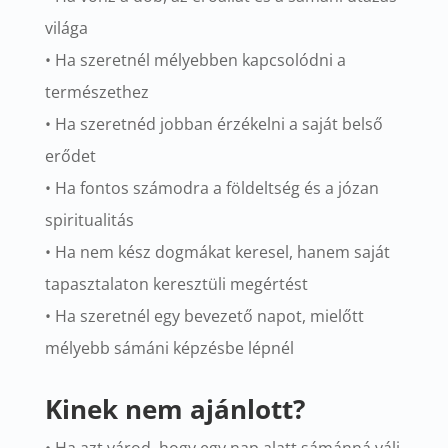
világa
• Ha szeretnél mélyebben kapcsolódni a
természethez
• Ha szeretnéd jobban érzékelni a saját belső
erődet
• Ha fontos számodra a földeltség és a józan
spiritualitás
• Ha nem kész dogmákat keresel, hanem saját
tapasztalaton keresztüli megértést
• Ha szeretnél egy bevezető napot, mielőtt
mélyebb sámáni képzésbe lépnél
Kinek nem ajánlott?
• Ha azt várod, hogy egy nap alatt sámánná válj