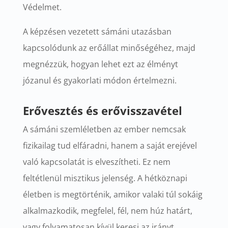
Védelmet.
A képzésen vezetett sámáni utazásban
kapcsolódunk az erőállat minőségéhez, majd
megnézzük, hogyan lehet ezt az élményt
józanul és gyakorlati módon értelmezni.
Erővesztés és erővisszavétel
A sámáni szemléletben az ember nemcsak
fizikailag tud elfáradni, hanem a saját erejével
való kapcsolatát is elveszítheti.
Ez nem
feltétlenül misztikus jelenség. A hétköznapi
életben is megtörténik, amikor valaki túl sokáig
alkalmazkodik, megfelel, fél, nem húz határt,
vagy folyamatosan kívül keresi az irányt.