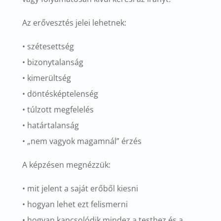
Az erővesztés jelei lehetnek:
• szétesettség
• bizonytalanság
• kimerültség
• döntésképtelenség
• túlzott megfelelés
• határtalanság
• „nem vagyok magamnál” érzés
A képzésen megnézzük:
• mit jelent a saját erőből kiesni
• hogyan lehet ezt felismerni
• hogyan kapcsolódik mindez a testhez és a