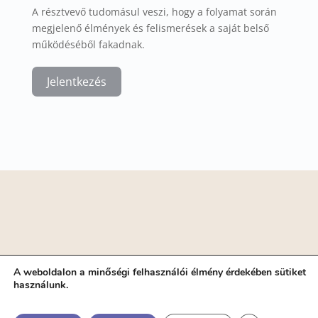
A résztvevő tudomásul veszi, hogy a folyamat során
megjelenő élmények és felismerések a saját belső
működéséből fakadnak.
Jelentkezés
A weboldalon a minőségi felhasználói élmény érdekében sütiket
Minden jog fentartva - 2025 | Padmaoktatás|
használunk.
Padma-rendszer |
Jogi nyilatkozat|
Adatvédelmi
tájékoztató
|
Felhasználási feltételek
|
Jelentkezési